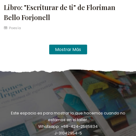
Libro: "Escriturar de ti" de Floriman
Bello Forjonell
Poesía
Mostrar Más
Este espacio es para mostrar lo que hacemos cuando no
estamos en el taller.
Whatsapp: +58-424-2585834
J-31042954-5