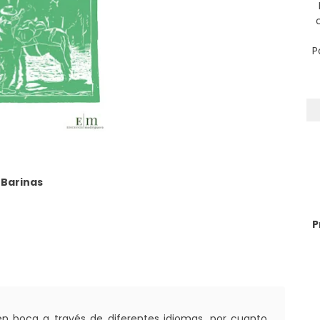
P
 Barinas
P
 en boca a través de diferentes idiomas, por cuanto