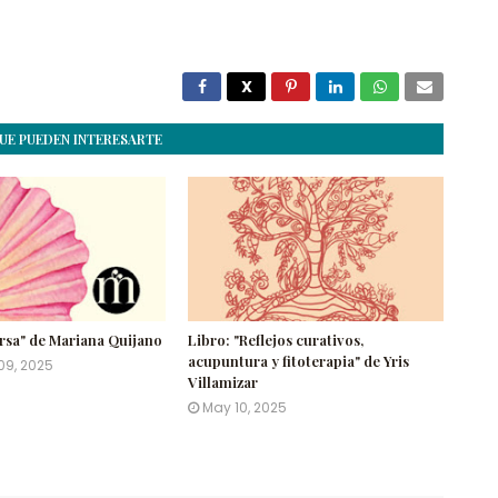
UE PUEDEN INTERESARTE
ersa" de Mariana Quijano
Libro: "Reflejos curativos,
acupuntura y fitoterapia" de Yris
09, 2025
Villamizar
May 10, 2025