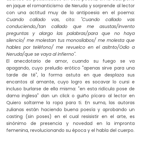
en jaque el romanticismo de Neruda y sorprende al lector
con una actitud muy de la antipoesia en el poema:
Cuando callado vas
, cito:
"Cuando callado vas
conduciendo,/tan callado que me asustas/invento
preguntas y alargo las palabras/para que no haya
silencio/ me molestan tus monosílabos/ me molesta que
hables por teléfono/ me revuelco en el asitnto/Odio a
Neruda/que se vaya al infierno"
.
El anecdotario de amor, cuando su fuego se va
apagando, cuyo preludio erótico "apenas sirve para una
tarde de té", la forma astuta en que desplaza sus
encantos al amante, cuyo logro es socavar lo cursi e
incluso burlarse de ella misma: "en esta ridícula pose de
dama inglesa" dan un click o guiño pícaro al lector en
Quiero soltarme la ropa para ti. En suma, las autoras
zulianas están haciendo buena poesía y aprobando un
casting (sin poses) en el cual resisistir en el arte, es
sinónimo de presencia y novedad en la impronta
femenina, revolucionando su época y el habla del cuerpo.