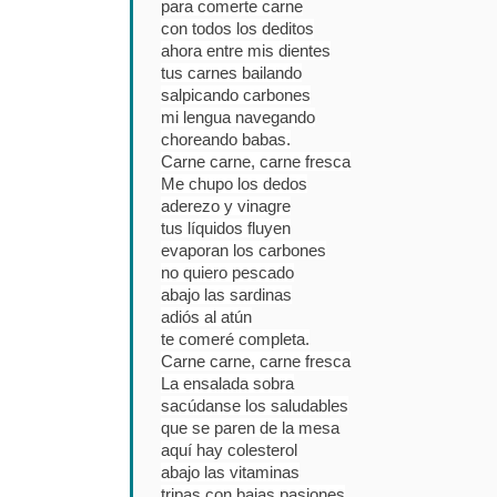
para comerte carne
con todos los deditos
ahora entre mis dientes
tus carnes bailando
salpicando carbones
mi lengua navegando
choreando babas.
Carne carne, carne fresca
Me chupo los dedos
aderezo y vinagre
tus líquidos fluyen
evaporan los carbones
no quiero pescado
abajo las sardinas
adiós al atún
te comeré completa.
Carne carne, carne fresca
La ensalada sobra
sacúdanse los saludables
que se paren de la mesa
aquí hay colesterol
abajo las vitaminas
tripas con bajas pasiones