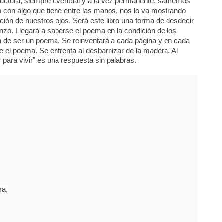
uctura, siempre eventual y a la vez permanente, sabremos
o con algo que tiene entre las manos, nos lo va mostrando
ución de nuestros ojos. Será este libro una forma de desdecir
ienzo. Llegará a saberse el poema en la condición de los
ón de ser un poema. Se reinventará a cada página y en cada
ee el poema. Se enfrenta al desbarnizar de la madera. Al
 para vivir” es una respuesta sin palabras.
ra,