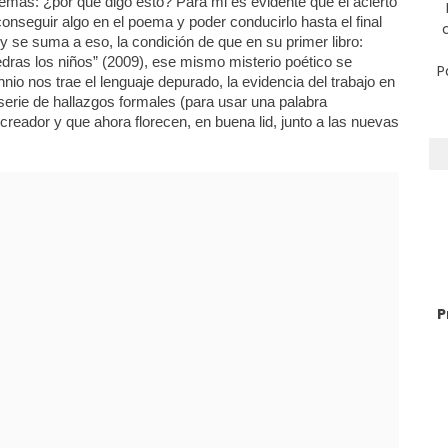
emas: ¿por qué digo esto? Para mi es evidente que el acierto
conseguir algo en el poema y poder conducirlo hasta el final
, y se suma a eso, la condición de que en su primer libro:
iedras los niños” (2009), ese mismo misterio poético se
P
nio nos trae el lenguaje depurado, la evidencia del trabajo en
 serie de hallazgos formales (para usar una palabra
reador y que ahora florecen, en buena lid, junto a las nuevas
P