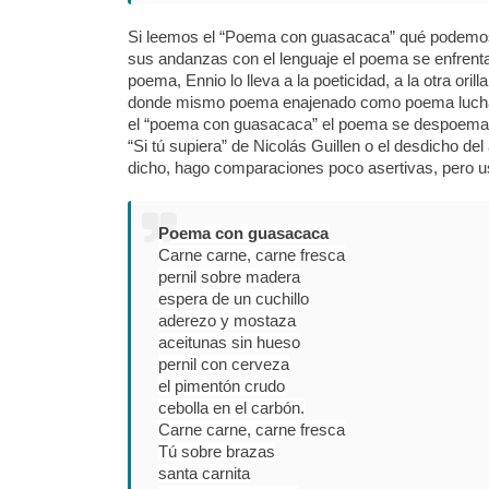
Si leemos el “Poema con guasacaca” qué podemos 
sus andanzas con el lenguaje el poema se enfrent
poema, Ennio lo lleva a la poeticidad, a la otra ori
donde mismo poema enajenado como poema lucha c
el “poema con guasacaca” el poema se despoema 
“Si tú supiera” de Nicolás Guillen o el desdicho d
dicho, hago comparaciones poco asertivas, pero 
Poema con guasacaca
Carne carne, carne fresca
pernil sobre madera
espera de un cuchillo
aderezo y mostaza
aceitunas sin hueso
pernil con cerveza
el pimentón crudo
cebolla en el carbón.
Carne carne, carne fresca
Tú sobre brazas
santa carnita