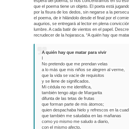
espera del poema, si nos concentramos en su estr
que el poema tiene un objeto. El poeta está jugand
por la fisura de los dedos, sin negarse a la persec
el poema, de ir hilándolo desde el final por el com
augurios, se entregará al lector en plena convicci
lumbre. A cada batir de vientos en el papel. Descr
recrudecer de la hojarasca. “A quién hay que matar
A quién hay que matar para vivir
I
No pretendo que me prendan velas
a lo más que mis niños se alegren al verme,
que la vida se vacíe de requisitos
y se llene de significados.
Mi cédula no me identifica,
también tengo algo de Margarita
difunta de las tetas de frutas
que forman parte de mis átomos;
quien despachaba hielo y refrescos en la cuad
que también me saludaba en las mañanas
como yo mismo me saludo a diario,
con el mismo afecto,