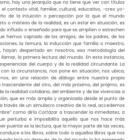
orno, hay una jerarquía que no tiene que ver con títulos
 el contexto vital, familiar, cultural, educativo, -creo yo-
ño de la intuición o percepción por la que el mundo
to o misterio de la realidad, es un estar en situación, es
 sido influido o enseñado para que se amplíen o estrechen
ue hemos captado de los amigos, de los padres, de los
ociones, la ternura, la inducción que familia o maestro,
 hayan despertado en nosotros, esa metodología del
llamar, la primera lectura del mundo. En esta instancia,
experiencias del cuerpo y de la realidad circundante. La
 con la circunstancia, nos pone en situación, nos ubica,
rnos, en una relación de diálogo entre nuestra propia
ia trascendente del otro, del más próximo, del prójimo, es
la realidad cotidiana, del ambiente y de las vivencias a
ficción, que es más amplia y organizada desde el punto de
e a través de un simulacro creativo de lo real, accedemos
umbre” como diría Cortázar a trascender la inmediatez, a
que perturba e imposibilita aquello que nos hace más
mer puente es la lectura, que la mayor parte de las veces,
onduce a los libros, sobre todo a aquellos libros que nos
egunda lectura después de la del mundo la ha expresado