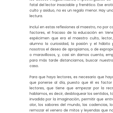
fatal del lector insaciable y frenético. Ese ero
culto y asiduo, no es un regalo menor. Hay una 
lectura.
Incluí en estas reflexiones al maestro, no por
factores, el fracaso de la educación en Vene
espécimen que era el maestro culto, lector,
alumno la curiosidad, la pasión y el hábito
nosotros el deseo de apropiarnos, o de expropiar 
o maravillosos, y, casi sin darnos cuenta, e
para más tarde distanciarnos, buscar nuestro
caso.
Para que haya lectores, es necesario que hay
que ponerse al día, puesto que él es factor
lectores, que tiene que empezar por la re
hablamos, es decir, desbloquear los sentidos, 
invadida por la imaginación, permitir que ent
olor, los sabores del mundo, las cadencias, l
remozar el venero de mitos y leyendas que no