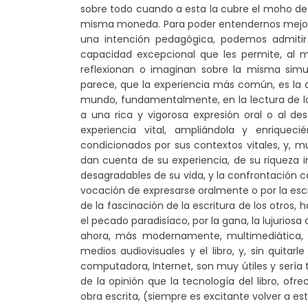
sobre todo cuando a esta la cubre el moho de l
misma moneda. Para poder entendernos mejor y 
una intención pedagógica, podemos admitir
capacidad excepcional que les permite, al 
reflexionan o imaginan sobre la misma sim
parece, que la experiencia más común, es la de 
mundo, fundamentalmente, en la lectura de lo
a una rica y vigorosa expresión oral o al d
experiencia vital, ampliándola y enriquec
condicionados por sus contextos vitales, y, mu
dan cuenta de su experiencia, de su riqueza i
desagradables de su vida, y la confrontación co
vocación de expresarse oralmente o por la escr
de la fascinación de la escritura de los otros
el pecado paradisíaco, por la gana, la lujuriosa 
ahora, más modernamente, multimediática, 
medios audiovisuales y el libro, y, sin quitar
computadora, Internet, son muy útiles y sería 
de la opinión que la tecnología del libro, of
obra escrita, (siempre es excitante volver a es