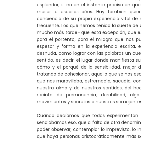
esplendor, si no en el instante preciso en q
meses o escasos años. Hay también quien
conciencia de su propia experiencia vital d
frecuente. Los que hemos tenido la suerte de
mucho más tarde- que esta excepción, que es
para el portento, para el milagro que nos p
espesor y forma en la experiencia escrita, 
desnuda, como lograr con las palabras un cuerp
sentido, es decir, el lugar donde manifiesta 
cómo y el porqué de la sensibilidad, mejor 
tratando de cohesionar, aquello que se nos es
que nos maravillaba, estremecía, sacudía, co
nuestra alma y de nuestros sentidos, del he
recinto de permanencia, durabilidad, algo
movimientos y secretos a nuestros semejantes
Cuando decíamos que todos experimentan la 
señalábamos eso, que a falta de otra denomina
poder observar, contemplar lo imprevisto, lo i
que haya personas aristocráticamente más se