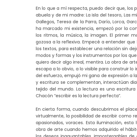
En lo que a mí respecta, puedo decir que, los 
abuela y de mi madre: La isla del tesoro, Las m
Gallegos, Teresa de la Parra, Darío, Lorca, Garc
ha marcado mi existencia, empezó por la comp
los ritmos, la música, la imagen. El primer 
gozosa a la reflexiva. Empecé a entender que
los textos, para establecer una relación sin d
modos y formas y los instrumentos por los que l
quiero decir algo irreal, mentira. La obra de art
escapa a lo obvio, a lo visible para construir lo
del esfuerzo, empujó mi gana de expresión a la
y escritura se complementan, interactúan dia
tejido del mundo. La lectura es una escritur
Chacón “escribir es la lectura perfecta”.
En cierta forma, cuando descubrimos el placer 
virtualmente, la posibilidad de escribir como r
apasionados, voraces. Esta iluminación, esta
obra de arte cuando hemos adquirido el hábit
los deseos inaguantables, impostergables de