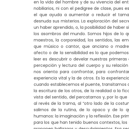
en la vida del hombre y de su vivencia del ent
nobiliarios, ni con el pedigree de clase, pues es
el que ayuda a aumentar o reducir el tama
desnuda sus misterios. La exploración del secre
un haber aprendido, o, la posibilidad de haber
los asombros del mundo. Somos hijos de lo q
maestros, la corporeidad, los sentidos, las em
que músico o cantor, que anciano o madre,
afecto o de la sensibilidad es lo que podemos 
leer es descubrir o develar nuestras primeras 
percepción y lectura del cuerpo y su relación
nos orienta para confrontar, para confronta
experiencia vital y la de otros. Es la experienc
cuando establecemos el puente, transitamos de 
la escritura de los otros, de la realidad a la 
vista del sentido, del percatarnos y, por lo qu
al revés de la trama, al “otro lado de la cost
salirnos de la rutina, de lo opaco y de lo 
humanos: la imaginación y la reflexión. Ese pri
para los que han tenido buenos contextos, los c
proponen hallazgos y descubrimientos. Esa s