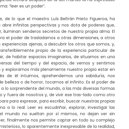
ma: “leer es un poder”.
 de lo que el maestro Luís Beltrán Prieto Figueroa, ha
os abre infinitas perspectivas y nos dota de poderes que,
, iluminan senderos secretos de nuestra propia alma. El
bra el poder de trasladarnos a otras dimensiones, a otros
 experiencias ajenas, a descubrir los otros que somos, y,
ansferiblemente propio de la experiencia particular de
r, de habitar espacios imaginarios, de situarnos en una
versas del tiempo y del espacio, de vernos y sentirnos
os y exploramos más plenamente nuestro propio estar en
és de él intuimos, aprehendemos una sabiduría, nos
 belleza o de horror, tocamos el infinito. Es el poder de
ra a lo sorprendente del mundo, a las más diversas formas
o y fuera de nosotros y, de vivir ese tras-lado como otro
para para expresar, para escribir, buscar nuestras propias
 a lo real. Leer es escudriñar, explorar, investigar las
 y el mundo no sueltan por sí mismos, no dejan ver sin
 Leer, finalmente nos permite captar en todo su complejo
 misterioso, lo aparentemente inexpresable de la realidad,