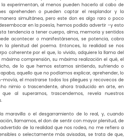
ue la experimentan, al menos pueden hacerlo al cabo de
es aprehenden o pueden captar el resplandor y la
e manera simultánea, pero este don es algo raro o poco
 desembocar en la poesía, hemos podido advertir –y esto
ta tendencia a tener cuerpo, alma, memoria y sentidos
uede acontecer o manifestársenos, se potencia, cobra
en la plenitud del poema. Entonces, la realidad se nos
o coherente por el que, lo vivido, adquiere la llama del
su máxima comprensión, su máxima realización el qué, el
dicho, de lo que hemos estamos sintiendo, sufriendo o
capaba, aquello que no podíamos explicar, aprehender, lo
n-movía, el mostrarse todos los pliegues y recovecos de
cho nimio o trascendente, ahora traducido en arte, en
 que al superarnos, trascendernos, revela nuestros
.
maravilla o el desgarramiento de lo real, y, cuando
ción, llamamos, el don de sentir con mayor plenitud, de
nadvertido de la realidad que nos rodea, no me refiero a
nsibles o selectamente más avisadas, se trata de que,