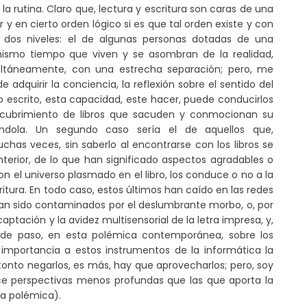
a rutina. Claro que, lectura y escritura son caras de una
en cierto orden lógico si es que tal orden existe y con
 dos niveles: el de algunas personas dotadas de una
mismo tiempo que viven y se asombran de la realidad,
ultáneamente, con una estrecha separación; pero, me
adquirir la conciencia, la reflexión sobre el sentido del
 escrito, esta capacidad, este hacer, puede conducirlos
escubrimiento de libros que sacuden y conmocionan su
iéndola. Un segundo caso sería el de aquellos que,
chas veces, sin saberlo al encontrarse con los libros se
nterior, de lo que han significado aspectos agradables o
n el universo plasmado en el libro, los conduce o no a la
itura. En todo caso, estos últimos han caído en las redes
, han sido contaminados por el deslumbrante morbo, o, por
captación y la avidez multisensorial de la letra impresa, y,
de paso, en esta polémica contemporánea, sobre los
le importancia a estos instrumentos de la informática la
tonto negarlos, es más, hay que aprovecharlos; pero, soy
rece perspectivas menos profundas que las que aporta la
ta polémica).