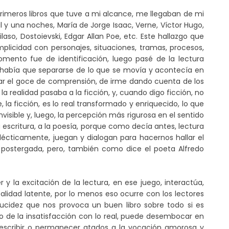
primeros libros que tuve a mi alcance, me llegaban de mi
il y una noches, María de Jorge Isaac, Verne, Víctor Hugo,
ilaso, Dostoievski, Edgar Allan Poe, etc. Este hallazgo que
licidad con personajes, situaciones, tramas, procesos,
momento fue de identificación, luego pasé de la lectura
 había que separarse de lo que se movía y acontecía en
ejar el goce de comprensión, de irme dando cuenta de los
a realidad pasaba a la ficción, y, cuando digo ficción, no
e, la ficción, es lo real transformado y enriquecido, lo que
 invisible y, luego, la percepción más rigurosa en el sentido
 escritura, a la poesía, porque como decía antes, lectura
lécticamente, juegan y dialogan para hacernos hallar el
a postergada, pero, también como dice el poeta Alfredo
y la excitación de la lectura, en ese juego, interactúa,
ealidad latente, por lo menos eso ocurre con los lectores
 lucidez que nos provoca un buen libro sobre todo si es
o de la insatisfacción con lo real, puede desembocar en
 escribir o permanecer atados a la vocación amorosa y