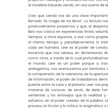
el novelista Eduardo Liendo, en una suerte de le
Creo que Liendo nos da una clave importante,
llamado “la magia de los libros”. La lectura n
potencialmente poseemos, y que, al despertar
libro nos coloca en experiencias límite, vislum
tiempos, a otros espacios, a vivir como propias
al mismo tiempo y, paradójicamente, lo instr
cada ser humano. Leer es el poder de construi
instancia que nos rebasa, en dimensiones di
como otros, a través de lo cual profundizam
el mundo. Leer es un poder porque a trav
arriesgamos, nos aventuramos por territorios de
la comprensión, de la tolerancia, de la apertu
de información, el poder de trasladarnos dentr
puente entre la casa y el planeta. Leer nos pre
maneras de conocer, de sentir, de darle forma
vertientes y los entresijos que la realidad
esfuerzo, sin el poder creador de la palabra.
proceso, la ficción y lo mítico, lo enigmático o